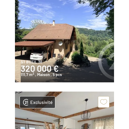
ST BUEIL 38
320 000 €
2
111,7 m
, Maison
, 5 pcs
Exclusivité