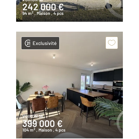
242 000 €
2
94 m
, Maison
, 4 pcs
Exclusivité
VOIRON 38
399 000 €
2
104 m
, Maison
, 4 pcs