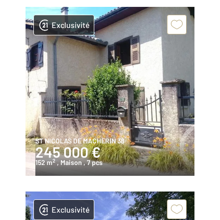
Exclusivité
ST NICOLAS DE MACHERIN 38
245 000 €
2
152 m
, Maison
, 7 pcs
Exclusivité