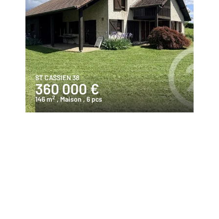
ST CASSIEN 38
360 000 €
2
146 m
, Maison
, 6 pcs