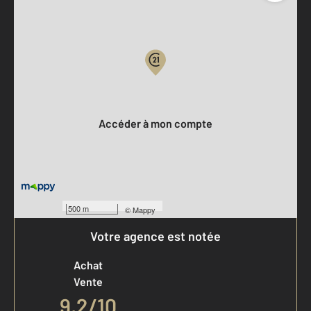
Parlons de vous, parlons biens
Votre compte :
Accéder à mon compte
500 m
©
Mappy
Votre agence est notée
Achat
Vente
9,2
/
10