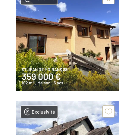
ST JEAN DE MOIRANS 38
359 000 €
2
102 m
, Maison
, 5 pcs
Exclusivité