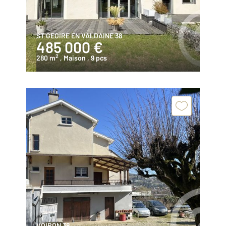
ST GEOIRE EN VALDAINE 38
485 000 €
2
280 m
, Maison
, 9 pcs
VOIRON 38